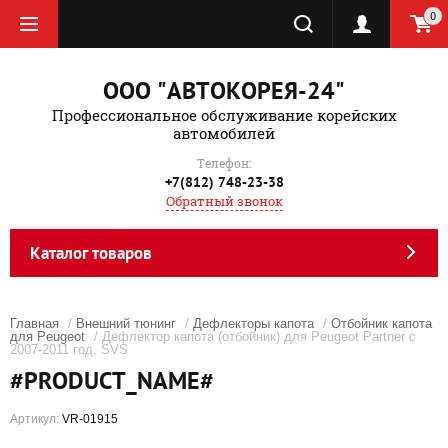
0
ООО "АВТОКОРЕЯ-24"
Профессиональное обслуживание корейских
автомобилей
Телефон:
+7(812) 748-23-38
Обратный звонок
Каталог товаров
Главная
/
Внешний тюнинг
/
Дефлекторы капота
/
Отбойник капота
для Peugeot
/ Дефлектор капота (отбойник) для Peugeot Partner с
2007-2011 год, SVS
#PRODUCT_NAME#
Артикул:
VR-01915