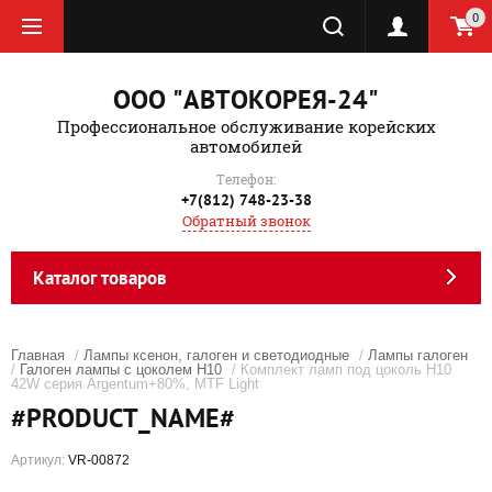
0
ООО "АВТОКОРЕЯ-24"
Профессиональное обслуживание корейских
автомобилей
Телефон:
+7(812) 748-23-38
Обратный звонок
Каталог товаров
Главная
/
Лампы ксенон, галоген и светодиодные
/
Лампы галоген
/
Галоген лампы с цоколем Н10
/ Комплект ламп под цоколь Н10
42W серия Argentum+80%, MTF Light
#PRODUCT_NAME#
Артикул:
VR-00872