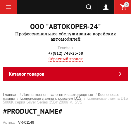
0
ООО "АВТОКОРЕЯ-24"
Профессиональное обслуживание корейских
автомобилей
Телефон:
+7(812) 748-23-38
Обратный звонок
Каталог товаров
Главная
/
Лампы ксенон, галоген и светодиодные
/
Ксеноновые
лампы
/
Ксеноновые лампы с цоколем D1S
/ Ксеноновая лампа D1S
5000K серия Silver Series 35Вт 2800Лм, SVS
#PRODUCT_NAME#
Артикул:
VR-01149