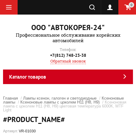
0
ООО "АВТОКОРЕЯ-24"
Профессиональное обслуживание корейских
автомобилей
Телефон:
+7(812) 748-23-38
Обратный звонок
Каталог товаров
Главная
/
Лампы ксенон, галоген и светодиодные
/
Ксеноновые
лампы
/
Ксеноновые лампы с цоколем Н11 (H8, Н9)
/ Ксеноновая
лампа с цоколем Н11 (H8, Н9) цветовая температура 6000К, MTF
Light
#PRODUCT_NAME#
Артикул:
VR-01030