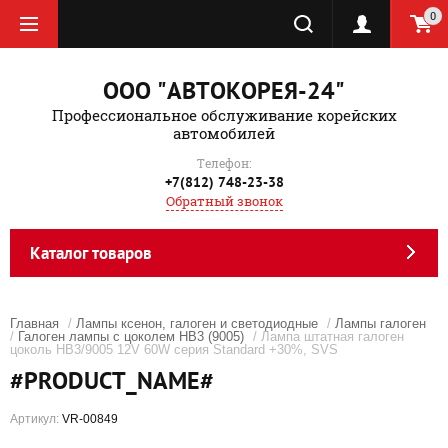
0
ООО "АВТОКОРЕЯ-24"
Профессиональное обслуживание корейских
автомобилей
Телефон:
+7(812) 748-23-38
Обратный звонок
Каталог товаров
Главная
/
Лампы ксенон, галоген и светодиодные
/
Лампы галоген
/
Галоген лампы с цоколем HB3 (9005)
/ Лампа штатная галоген
цоколь HB3/9005 12V 60W серия Standard +30%, SVS
#PRODUCT_NAME#
Артикул:
VR-00849